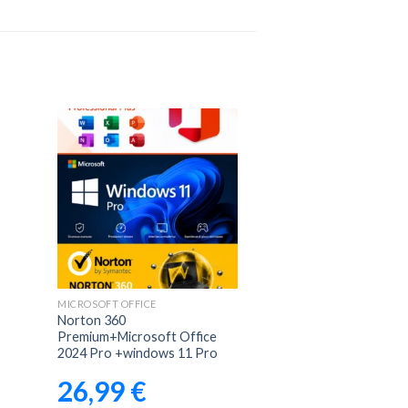
Aggiungi
alla lista
dei
desideri
MICROSOFT OFFICE
Norton 360
Premium+Microsoft Office
2024 Pro +windows 11 Pro
26,99
€