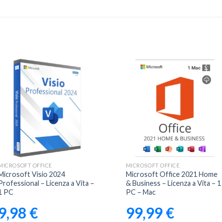
Aggiungi
Aggiungi
alla lista
alla lista
dei
dei
desideri
desideri
MICROSOFT OFFICE
MICROSOFT OFFICE
Microsoft Visio 2024
Microsoft Office 2021 Home
Professional – Licenza a Vita –
& Business – Licenza a Vita – 1
1 PC
PC – Mac
9,98
€
99,99
€