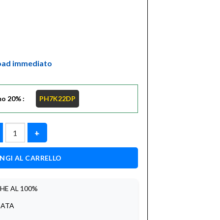
oad immediato
o 20% :
PH7K22DP
Microsoft Office 2024 Professional Plus – Licenza a Vita – 1
NGI AL CARRELLO
HE AL 100%
IATA