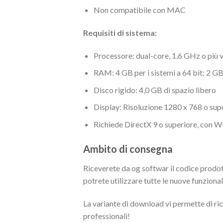
Non compatibile con MAC
Requisiti di sistema:
Processore: dual-core, 1,6 GHz o più 
RAM: 4 GB per i sistemi a 64 bit; 2 GB 
Disco rigido: 4,0 GB di spazio libero
Display: Risoluzione 1280 x 768 o sup
Richiede DirectX 9 o superiore, con 
Ambito di consegna
Riceverete da og softwar il codice prodot
potrete utilizzare tutte le nuove funzional
La variante di download vi permette di ric
professionali!