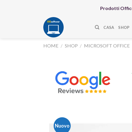
Skip
Prodotti Office
to
content
CASA
SHOP
HOME
/
SHOP
/
MICROSOFT OFFICE
Nuovo