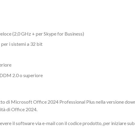
veloce (2,0 GHz + per Skype for Business)
per i sistemi a 32 bit
eriore
WDDM 2.0 o superiore
to di Microsoft Office 2024 Professional Plus nella versione downl
ità di Office 2024.
evere il software via e-mail con il codice prodotto, per iniziare s