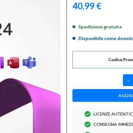
40,99
€
Aggiungi
alla lista
dei
Spedizione gratuita
desideri
Disponibile come downl
Codice Prom
AGGIU
LICENZE AUTENTIC
CONSEGNA IMMED