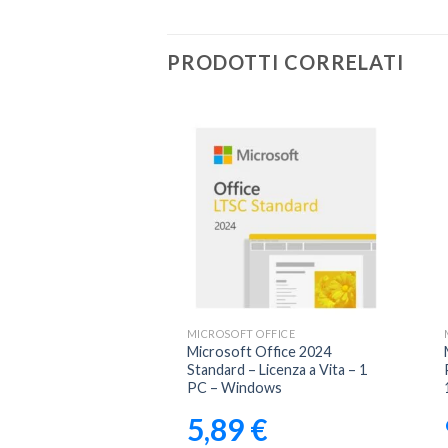
PRODOTTI CORRELATI
Aggiungi
Aggiungi
alla lista
alla lista
dei
dei
desideri
desideri
OFFICE
MICROSOFT OFFICE
Office 2019
Microsoft Office 2024
l Plus – Licenza a
Standard – Licenza a Vita – 1
C
PC – Windows
€
5,89
€