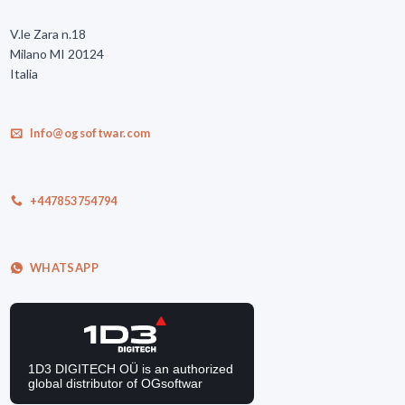
V.le Zara n.18
Milano MI 20124
Italia
Info@ogsoftwar.com
+447853754794
WHATSAPP
1D3 DIGITECH OÜ is an authorized
global distributor of OGsoftwar