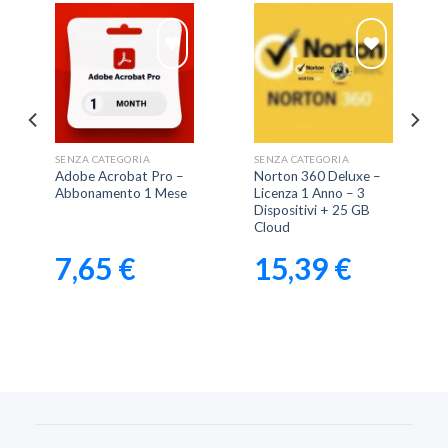
Aggiungi
Aggiungi
alla lista
alla lista
dei
dei
SENZA CATEGORIA
SENZA CATEGORIA
desideri
desideri
Adobe Acrobat Pro –
Norton 360 Deluxe –
Abbonamento 1 Mese
Licenza 1 Anno – 3
Dispositivi + 25 GB
Cloud
7,65
€
15,39
€