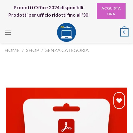
Skip
Prodotti Office 2024 disponibili!
ACQUISTA
to
ORA
Prodotti per ufficio ridotti fino all'30!
content
0
HOME
/
SHOP
/
SENZA CATEGORIA
Aggiungi
alla lista