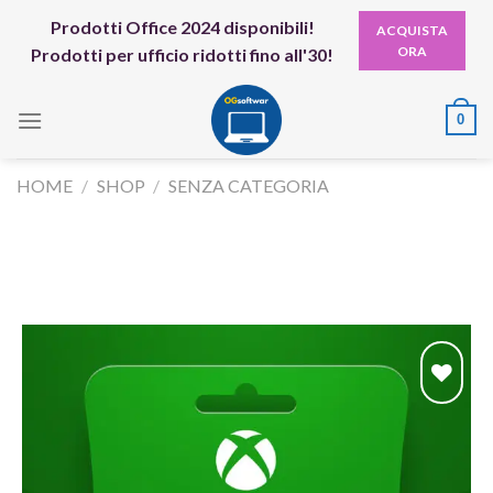
Skip
Prodotti Office 2024 disponibili!
ACQUISTA
to
ORA
Prodotti per ufficio ridotti fino all'30!
content
0
HOME
/
SHOP
/
SENZA CATEGORIA
Aggiungi
alla lista