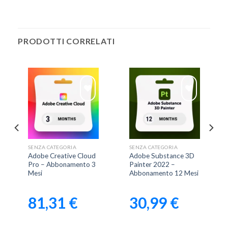
PRODOTTI CORRELATI
Aggiungi
Aggiungi
alla lista
alla lista
dei
dei
SENZA CATEGORIA
SENZA CATEGORIA
desideri
desideri
Adobe Creative Cloud
Adobe Substance 3D
Pro – Abbonamento 3
Painter 2022 –
Mesi
Abbonamento 12 Mesi
81,31
€
30,99
€