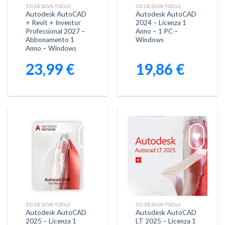
3D DESIGN TOOLS
3D DESIGN TOOLS
Autodesk AutoCAD
Autodesk AutoCAD
+ Revit + Inventor
2024 – Licenza 1
Professional 2027 –
Anno – 1 PC –
Abbonamento 1
Windows
Anno – Windows
23,99
€
19,86
€
Aggiungi
Aggiungi
alla lista
alla lista
dei
dei
desideri
desideri
3D DESIGN TOOLS
3D DESIGN TOOLS
Autodesk AutoCAD
Autodesk AutoCAD
2025 – Licenza 1
LT 2025 – Licenza 1