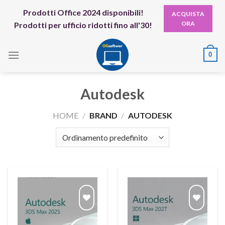
Skip
Prodotti Office 2024 disponibili!
ACQUISTA
to
ORA
Prodotti per ufficio ridotti fino all'30!
content
0
Autodesk
HOME
/
BRAND
/
AUTODESK