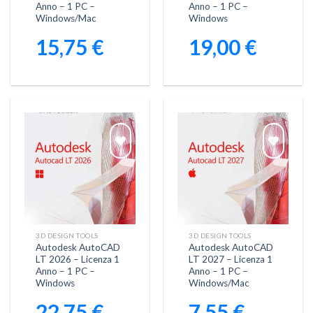
Anno – 1 PC –
Anno – 1 PC –
Windows/Mac
Windows
15,75
€
19,00
€
Aggiungi
Aggiungi
alla lista
alla lista
dei
dei
desideri
desideri
3D DESIGN TOOLS
3D DESIGN TOOLS
Autodesk AutoCAD
Autodesk AutoCAD
LT 2026 – Licenza 1
LT 2027 – Licenza 1
Anno – 1 PC –
Anno – 1 PC –
Windows
Windows/Mac
22,75
€
7,55
€